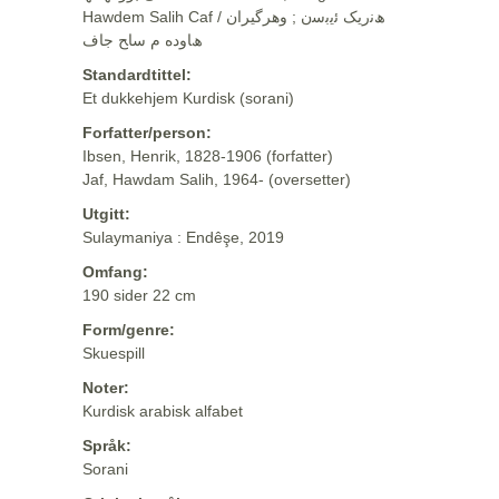
Hawdem Salih Caf / ھﻧرﯾﮏ ﺋﯾﺑﺳن ; وهرگيران
ھﺎوده م ﺳﺎﺢ ﺟﺎف
Standardtittel:
Et dukkehjem Kurdisk (sorani)
Forfatter/person:
Ibsen, Henrik, 1828-1906 (forfatter)
Jaf, Hawdam Salih, 1964- (oversetter)
Utgitt:
Sulaymaniya : Endêşe, 2019
Omfang:
190 sider 22 cm
Form/genre:
Skuespill
Noter:
Kurdisk arabisk alfabet
Språk:
Sorani