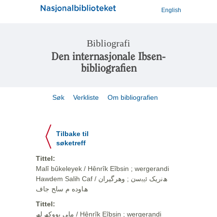
English
Bibliografi
Den internasjonale Ibsen-
bibliografien
Søk
Verkliste
Om bibliografien
Tilbake til
søketreff
Tittel:
Malî bûkeleyek / Hênrîk Eîbsin ; wergerandi
Hawdem Salih Caf / ھﻧرﯾﮏ ﺋﯾﺑﺳن ; وهرگيران
ھﺎوده م ﺳﺎﺢ ﺟﺎف
Tittel:
ﻣﺎﯽ ﺑووﮐﮫ ﻟﮫ / Hênrîk Eîbsin ; wergerandi