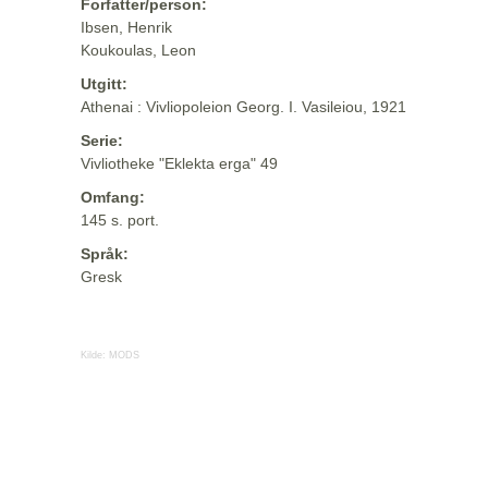
Forfatter/person:
Ibsen, Henrik
Koukoulas, Leon
Utgitt:
Athenai : Vivliopoleion Georg. I. Vasileiou, 1921
Serie:
Vivliotheke "Eklekta erga" 49
Omfang:
145 s. port.
Språk:
Gresk
Kilde:
MODS