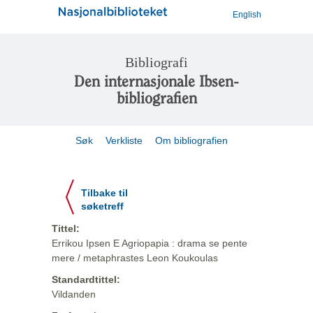
English
Bibliografi
Den internasjonale Ibsen-
bibliografien
Søk
Verkliste
Om bibliografien
Tilbake til
søketreff
Tittel:
Errikou Ipsen E Agriopapia : drama se pente
mere / metaphrastes Leon Koukoulas
Standardtittel:
Vildanden