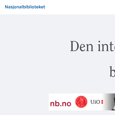
Den int
b