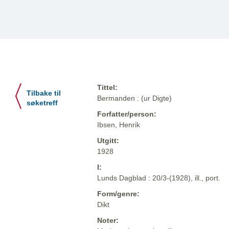
Tittel:
Tilbake til
Bermanden : (ur Digte)
søketreff
Forfatter/person:
Ibsen, Henrik
Utgitt:
1928
I:
Lunds Dagblad : 20/3-(1928), ill., port.
Form/genre:
Dikt
Noter: