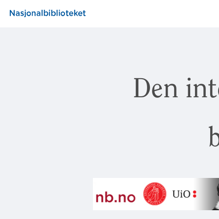
Den int
b