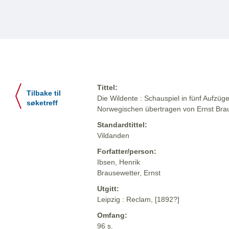
Tittel:
Tilbake til
Die Wildente : Schauspiel in fünf Aufzüg
søketreff
Norwegischen übertragen von Ernst Bra
Standardtittel:
Vildanden
Forfatter/person:
Ibsen, Henrik
Brausewetter, Ernst
Utgitt:
Leipzig : Reclam, [1892?]
Omfang:
96 s.