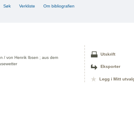
Søk
Verkliste
Om bibliografien
Utskrift
en / von Henrik Ibsen ; aus dem
usewetter
Eksporter
Legg i Mitt utval