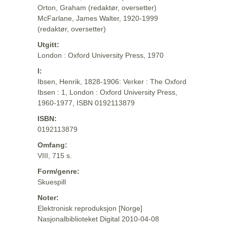
Orton, Graham (redaktør, oversetter)
McFarlane, James Walter, 1920-1999
(redaktør, oversetter)
Utgitt:
London : Oxford University Press, 1970
I:
Ibsen, Henrik, 1828-1906: Verker : The Oxford
Ibsen : 1, London : Oxford University Press,
1960-1977, ISBN 0192113879
ISBN:
0192113879
Omfang:
VIII, 715 s.
Form/genre:
Skuespill
Noter:
Elektronisk reproduksjon [Norge]
Nasjonalbiblioteket Digital 2010-04-08