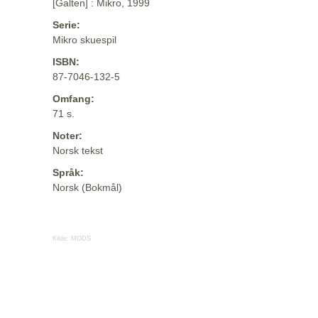
[Galten] : Mikro, 1999
Serie:
Mikro skuespil
ISBN:
87-7046-132-5
Omfang:
71 s.
Noter:
Norsk tekst
Språk:
Norsk (Bokmål)
Kilde:
MODS