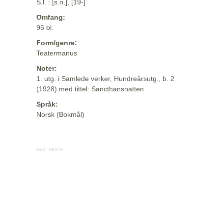
S.l. : [s.n.], [19-]
Omfang:
95 bl.
Form/genre:
Teatermanus
Noter:
1. utg. i Samlede verker, Hundreårsutg., b. 2
(1928) med tittel: Sancthansnatten
Språk:
Norsk (Bokmål)
Kilde:
MODS