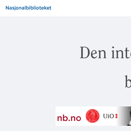
Den int
b