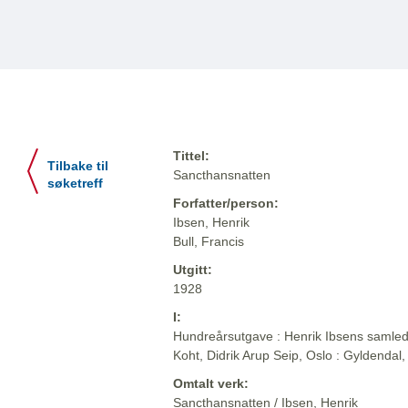
Tittel:
Tilbake til
Sancthansnatten
søketreff
Forfatter/person:
Ibsen, Henrik
Bull, Francis
Utgitt:
1928
I:
Hundreårsutgave : Henrik Ibsens samlede
Koht, Didrik Arup Seip, Oslo : Gyldendal
Omtalt verk:
Sancthansnatten / Ibsen, Henrik