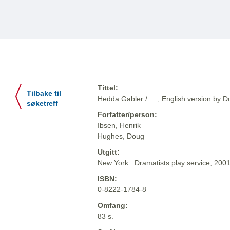
Tittel:
Tilbake til
Hedda Gabler / ... ; English version by
søketreff
Forfatter/person:
Ibsen, Henrik
Hughes, Doug
Utgitt:
New York : Dramatists play service, 200
ISBN:
0-8222-1784-8
Omfang:
83 s.