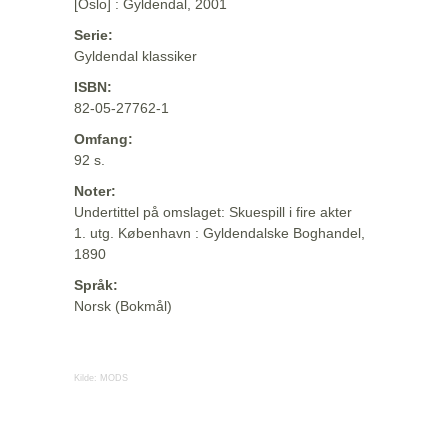
[Oslo] : Gyldendal, 2001
Serie:
Gyldendal klassiker
ISBN:
82-05-27762-1
Omfang:
92 s.
Noter:
Undertittel på omslaget: Skuespill i fire akter
1. utg. København : Gyldendalske Boghandel,
1890
Språk:
Norsk (Bokmål)
Kilde:
MODS