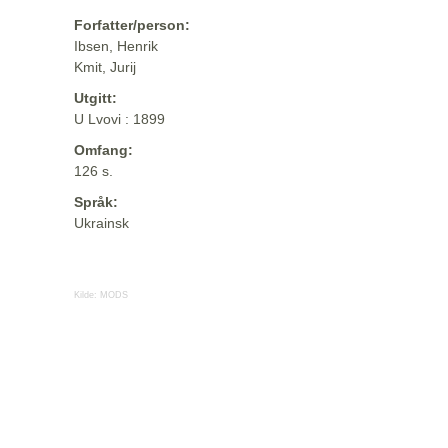
Forfatter/person:
Ibsen, Henrik
Kmit, Jurij
Utgitt:
U Lvovi : 1899
Omfang:
126 s.
Språk:
Ukrainsk
Kilde:
MODS