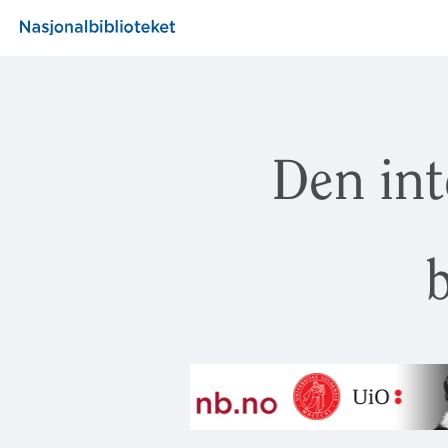
Den int
b