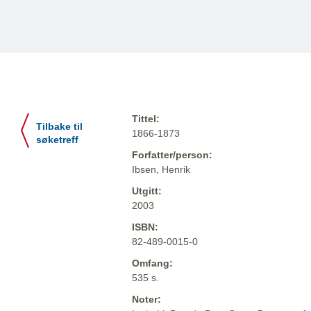
Tittel:
Tilbake til
1866-1873
søketreff
Forfatter/person:
Ibsen, Henrik
Utgitt:
2003
ISBN:
82-489-0015-0
Omfang:
535 s.
Noter: