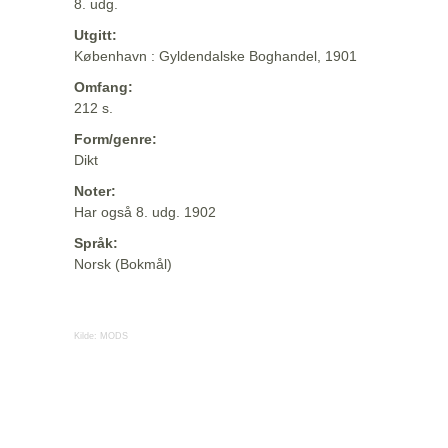
8. udg.
Utgitt:
København : Gyldendalske Boghandel, 1901
Omfang:
212 s.
Form/genre:
Dikt
Noter:
Har også 8. udg. 1902
Språk:
Norsk (Bokmål)
Kilde:
MODS