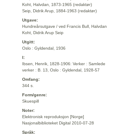
Koht, Halvdan, 1873-1965 (redaktør)
Seip, Didrik Arup, 1884-1963 (redaktør)
Utgave:
Hundreårsutgave / ved Francis Bull, Halvdan
Koht, Didrik Arup Seip
Utgitt:
Oslo : Gyldendal, 1936
I:
Ibsen, Henrik, 1828-1906: Verker : Samlede
verker : B. 13, Oslo : Gyldendal, 1928-57
Omfang:
344 s.
Form/genre:
Skuespill
Noter:
Elektronisk reproduksjon [Norge]
Nasjonalbiblioteket Digital 2010-07-28
Språk: