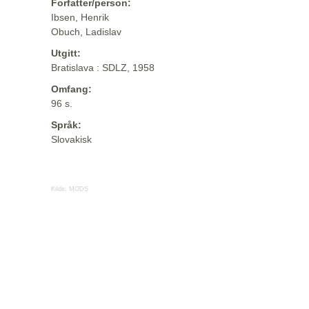
Forfatter/person:
Ibsen, Henrik
Obuch, Ladislav
Utgitt:
Bratislava : SDLZ, 1958
Omfang:
96 s.
Språk:
Slovakisk
Kilde:
MODS