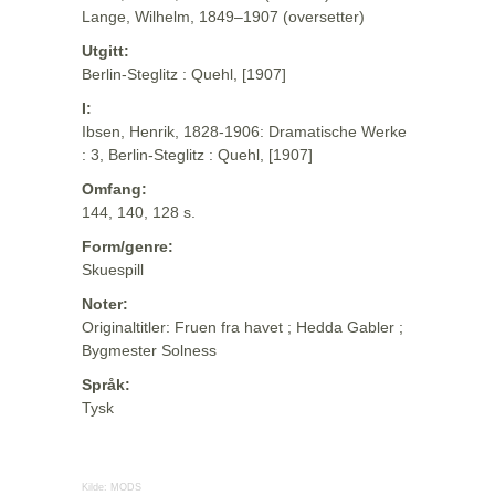
Lange, Wilhelm, 1849–1907 (oversetter)
Utgitt:
Berlin-Steglitz : Quehl, [1907]
I:
Ibsen, Henrik, 1828-1906: Dramatische Werke
: 3, Berlin-Steglitz : Quehl, [1907]
Omfang:
144, 140, 128 s.
Form/genre:
Skuespill
Noter:
Originaltitler: Fruen fra havet ; Hedda Gabler ;
Bygmester Solness
Språk:
Tysk
Kilde:
MODS