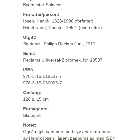
Bygmester Solness
Forfatter/person:
Ibsen, Henrik, 1828-1906 (forfatter)
Hildebrandt, Christel, 1952- (oversetter)
Utgitt:
Stuttgart : Philipp Reclam Jun., 2017
Serie:
Reclams Universal-Bibliothek. Nr. 18537
ISBN:
978-3-15-018537-7
978-3-15-030065-7
Omfang:
128 s. 15 cm
Form/genre:
Skuespill
Noter:
Også utgitt sammen med syv andre dramaer
av Henrik Ibsen i åpent pappomslag med ISBN