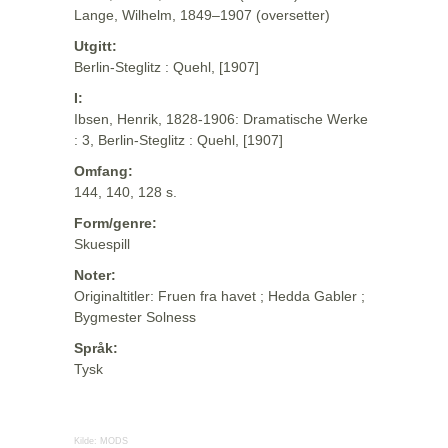
Lange, Wilhelm, 1849–1907 (oversetter)
Utgitt:
Berlin-Steglitz : Quehl, [1907]
I:
Ibsen, Henrik, 1828-1906: Dramatische Werke
: 3, Berlin-Steglitz : Quehl, [1907]
Omfang:
144, 140, 128 s.
Form/genre:
Skuespill
Noter:
Originaltitler: Fruen fra havet ; Hedda Gabler ;
Bygmester Solness
Språk:
Tysk
Kilde:
MODS