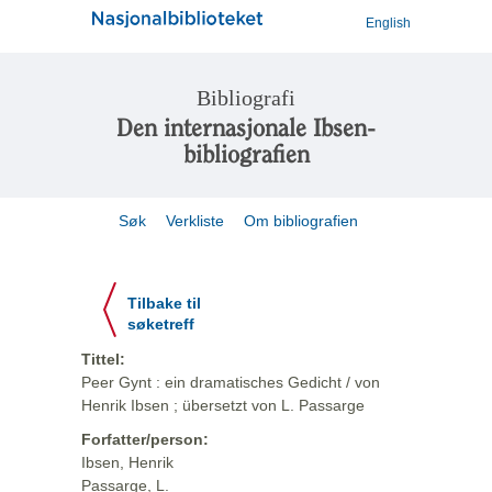
English
Bibliografi
Den internasjonale Ibsen-
bibliografien
Søk
Verkliste
Om bibliografien
Tilbake til
søketreff
Tittel:
Peer Gynt : ein dramatisches Gedicht / von
Henrik Ibsen ; übersetzt von L. Passarge
Forfatter/person:
Ibsen, Henrik
Passarge, L.