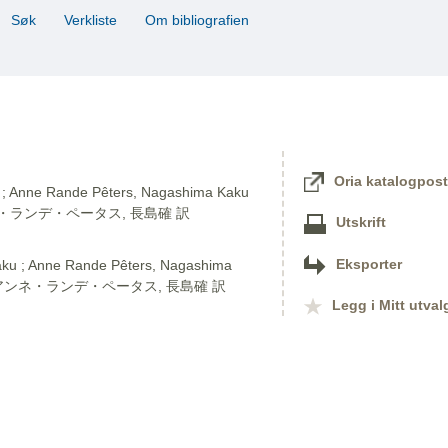
Søk
Verkliste
Om bibliografien
Oria katalogpost
 ; Anne Rande Pêters, Nagashima Kaku
ンネ・ランデ・ペータス, 長島確 訳
Utskrift
Eksporter
; Anne Rande Pêters, Nagashima
 ; アンネ・ランデ・ペータス, 長島確 訳
Legg i Mitt utval