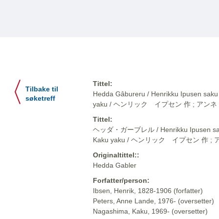
Tittel:
Tilbake til
Hedda Gâbureru / Henrikku Ipusen saku
søketreff
yaku / ヘンリック イプセン 作 ; ア
Tittel:
ヘッダ・ガーブレル / Henrikku Ipusen saku 
Kaku yaku / ヘンリック イプセン 作
Originaltittel::
Hedda Gabler
Forfatter/person:
Ibsen, Henrik, 1828-1906 (forfatter)
Peters, Anne Lande, 1976- (oversetter)
Nagashima, Kaku, 1969- (oversetter)