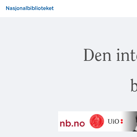
Den int
b