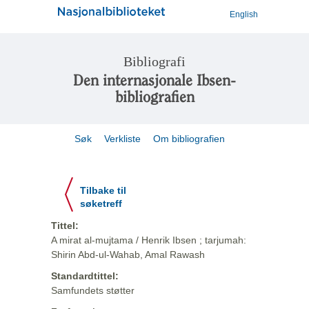
English
Bibliografi
Den internasjonale Ibsen-
bibliografien
Søk
Verkliste
Om bibliografien
Tilbake til
søketreff
Tittel:
A mirat al-mujtama / Henrik Ibsen ; tarjumah:
Shirin Abd-ul-Wahab, Amal Rawash
Standardtittel:
Samfundets støtter