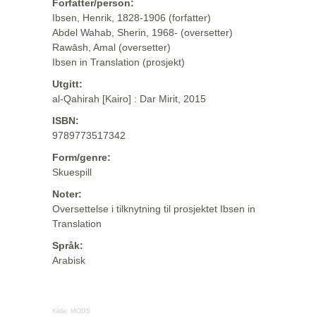
Forfatter/person:
Ibsen, Henrik, 1828-1906 (forfatter)
Abdel Wahab, Sherin, 1968- (oversetter)
Rawāsh, Amal (oversetter)
Ibsen in Translation (prosjekt)
Utgitt:
al-Qahirah [Kairo] : Dar Mirit, 2015
ISBN:
9789773517342
Form/genre:
Skuespill
Noter:
Oversettelse i tilknytning til prosjektet Ibsen in
Translation
Språk:
Arabisk
Kilde:
MODS