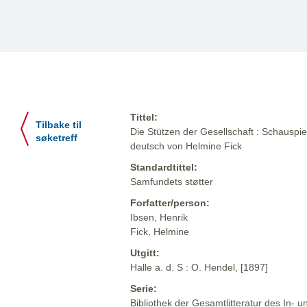
Tittel:
Tilbake til
Die Stützen der Gesellschaft : Schauspiel
søketreff
deutsch von Helmine Fick
Standardtittel:
Samfundets støtter
Forfatter/person:
Ibsen, Henrik
Fick, Helmine
Utgitt:
Halle a. d. S : O. Hendel, [1897]
Serie:
Bibliothek der Gesamtlitteratur des In-