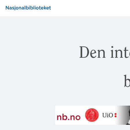
Den int
b