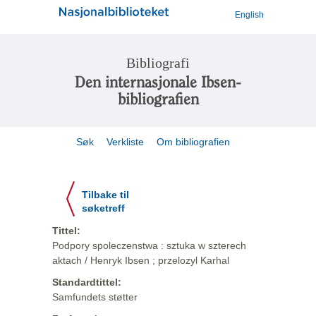
English
Bibliografi
Den internasjonale Ibsen-
bibliografien
Søk
Verkliste
Om bibliografien
Tilbake til
søketreff
Tittel:
Podpory spoleczenstwa : sztuka w szterech
aktach / Henryk Ibsen ; przelozyl Karhal
Standardtittel:
Samfundets støtter