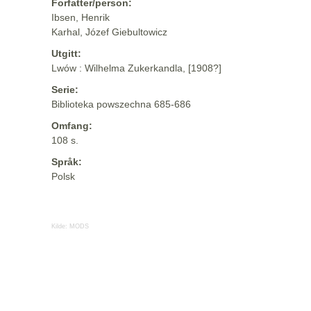
Forfatter/person:
Ibsen, Henrik
Karhal, Józef Giebultowicz
Utgitt:
Lwów : Wilhelma Zukerkandla, [1908?]
Serie:
Biblioteka powszechna 685-686
Omfang:
108 s.
Språk:
Polsk
Kilde:
MODS