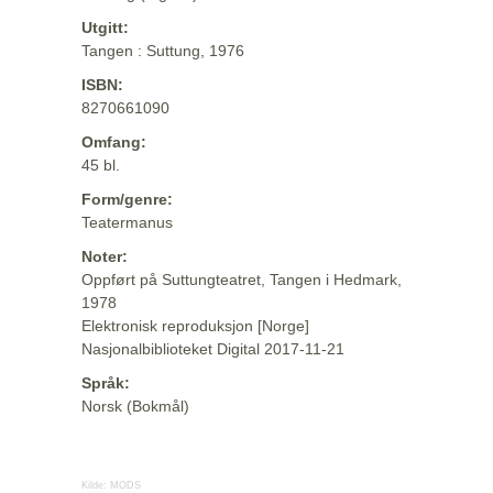
Utgitt:
Tangen : Suttung, 1976
ISBN:
8270661090
Omfang:
45 bl.
Form/genre:
Teatermanus
Noter:
Oppført på Suttungteatret, Tangen i Hedmark,
1978
Elektronisk reproduksjon [Norge]
Nasjonalbiblioteket Digital 2017-11-21
Språk:
Norsk (Bokmål)
Kilde:
MODS