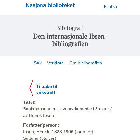
English
Bibliografi
Den internasjonale Ibsen-
bibliografien
Søk
Verkliste
Om bibliografien
Tilbake til
søketreff
Tittel:
Sankthansnatten : eventyrkomedie i 3 akter /
av Henrik Ibsen
Forfatter/person:
Ibsen, Henrik, 1828-1906 (forfatter)
Suttung (utgiver)