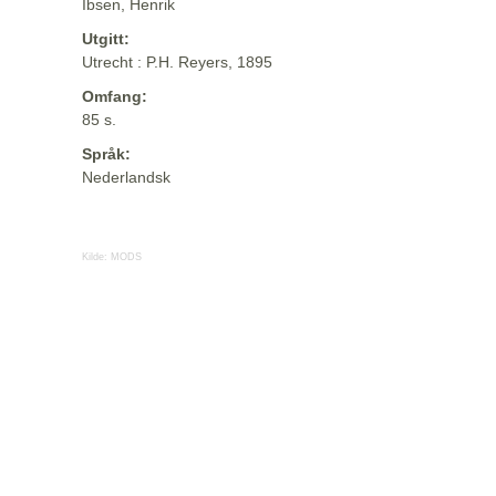
Ibsen, Henrik
Utgitt:
Utrecht : P.H. Reyers, 1895
Omfang:
85 s.
Språk:
Nederlandsk
Kilde:
MODS