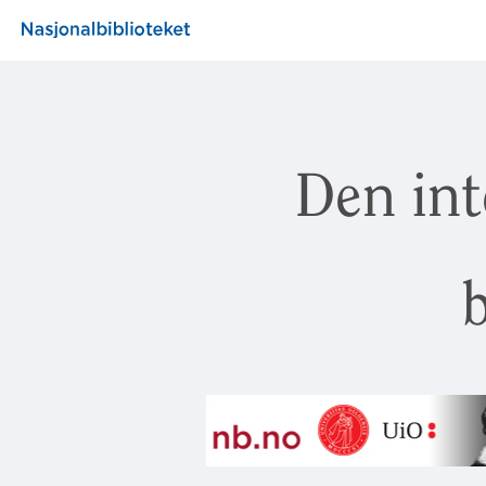
Den int
b