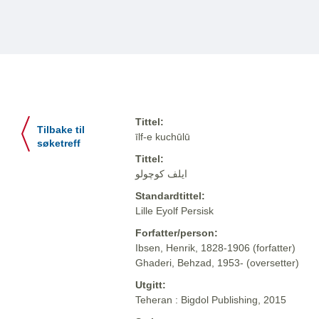
Tittel:
Tilbake til
īlf-e kuchūlū
søketreff
Tittel:
ایلف کوچولو
Standardtittel:
Lille Eyolf Persisk
Forfatter/person:
Ibsen, Henrik, 1828-1906 (forfatter)
Ghaderi, Behzad, 1953- (oversetter)
Utgitt:
Teheran : Bigdol Publishing, 2015