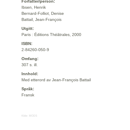
Forfatter/person:
Ibsen, Henrik
Bernard-Folliot, Denise
Battail, Jean-François
Utgitt:
Paris : Éditions Théâtrales, 2000
ISBN:
2-84260-050-9
Omfang:
307 s. ill.
Innhold:
Med etterord av Jean-François Battail
Språk:
Fransk
Kilde:
MODS