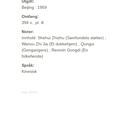
Utgitt:
Beijing : 1959
Omfang:
394 s., pl. ill.
Noter:
Innhold: Shehui Zhizhu (Samfundets støtter) ;
Wanou Zhi Jia (Et dukkehjem) ; Qungui
(Gengangere) ; Renmin Gongdi (En
folkefiende)
Språk:
Kinesisk
Kilde:
MODS