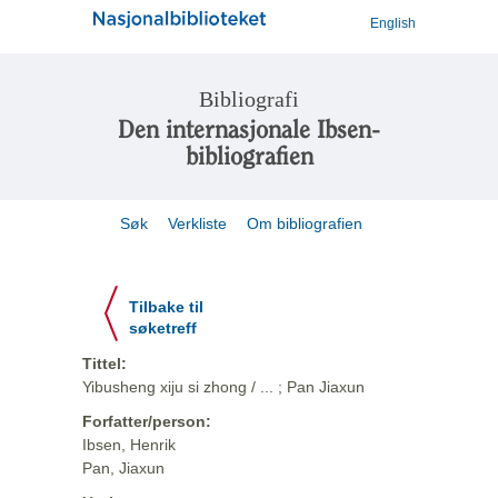
English
Bibliografi
Den internasjonale Ibsen-
bibliografien
Søk
Verkliste
Om bibliografien
Tilbake til
søketreff
Tittel:
Yibusheng xiju si zhong / ... ; Pan Jiaxun
Forfatter/person:
Ibsen, Henrik
Pan, Jiaxun