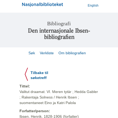
English
Bibliografi
Den internasjonale Ibsen-
bibliografien
Søk
Verkliste
Om bibliografien
Tilbake til
søketreff
Tittel:
Valitut draamat. VI. Meren tytär ; Hedda Gabler
; Rakentaja Solness / Henrik Ibsen ;
suomentaneet Eino ja Katri Palola
Forfatter/person:
Ibsen, Henrik, 1828-1906 (forfatter)