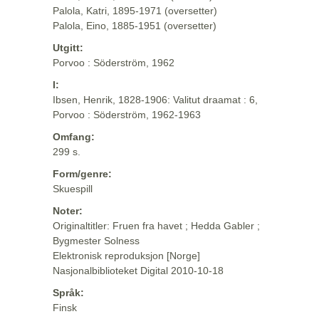
Palola, Katri, 1895-1971 (oversetter)
Palola, Eino, 1885-1951 (oversetter)
Utgitt:
Porvoo : Söderström, 1962
I:
Ibsen, Henrik, 1828-1906: Valitut draamat : 6,
Porvoo : Söderström, 1962-1963
Omfang:
299 s.
Form/genre:
Skuespill
Noter:
Originaltitler: Fruen fra havet ; Hedda Gabler ;
Bygmester Solness
Elektronisk reproduksjon [Norge]
Nasjonalbiblioteket Digital 2010-10-18
Språk:
Finsk