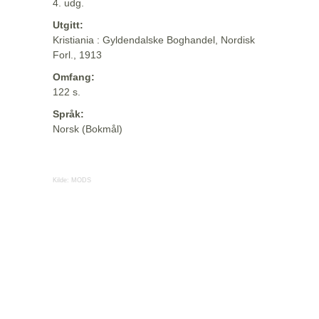
4. udg.
Utgitt:
Kristiania : Gyldendalske Boghandel, Nordisk
Forl., 1913
Omfang:
122 s.
Språk:
Norsk (Bokmål)
Kilde:
MODS