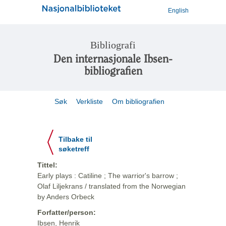
English
Bibliografi
Den internasjonale Ibsen-
bibliografien
Søk
Verkliste
Om bibliografien
Tilbake til
søketreff
Tittel:
Early plays : Catiline ; The warrior's barrow ;
Olaf Liljekrans / translated from the Norwegian
by Anders Orbeck
Forfatter/person:
Ibsen, Henrik