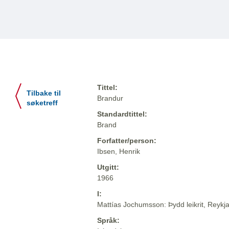
Tittel:
Tilbake til
Brandur
søketreff
Standardtittel:
Brand
Forfatter/person:
Ibsen, Henrik
Utgitt:
1966
I:
Mattías Jochumsson: Þydd leikrit, Reykja
Språk: