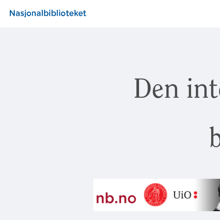
Den int
b