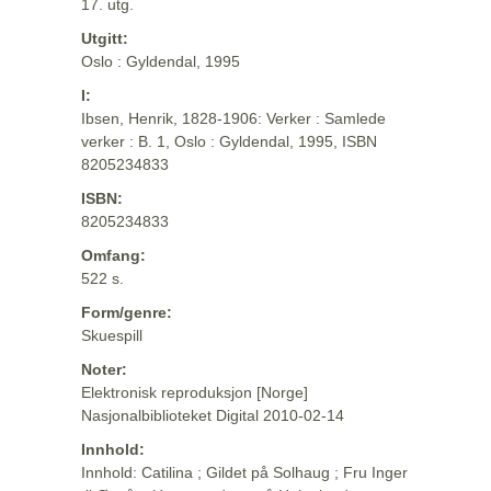
17. utg.
Utgitt:
Oslo : Gyldendal, 1995
I:
Ibsen, Henrik, 1828-1906: Verker : Samlede
verker : B. 1, Oslo : Gyldendal, 1995, ISBN
8205234833
ISBN:
8205234833
Omfang:
522 s.
Form/genre:
Skuespill
Noter:
Elektronisk reproduksjon [Norge]
Nasjonalbiblioteket Digital 2010-02-14
Innhold:
Innhold: Catilina ; Gildet på Solhaug ; Fru Inger