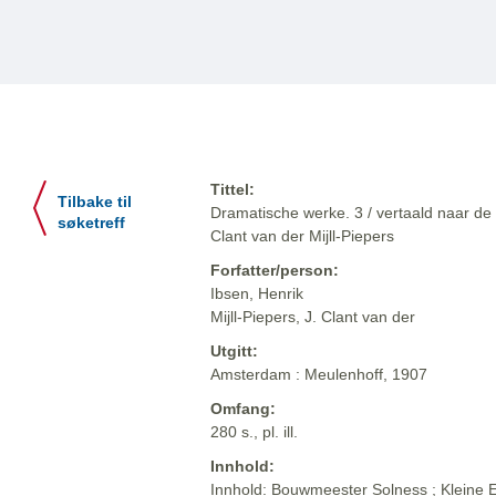
Tittel:
Tilbake til
Dramatische werke. 3 / vertaald naar de 
søketreff
Clant van der Mijll-Piepers
Forfatter/person:
Ibsen, Henrik
Mijll-Piepers, J. Clant van der
Utgitt:
Amsterdam : Meulenhoff, 1907
Omfang:
280 s., pl. ill.
Innhold:
Innhold: Bouwmeester Solness ; Kleine Ey