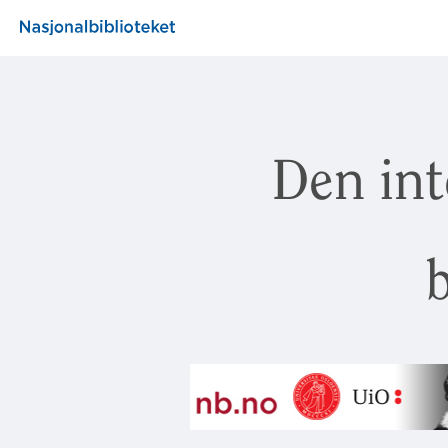
Den int
b