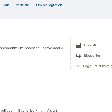
Søk
Verkliste
Om bibliografien
Utskrift
oorspronkelijke noorsche uitgave door J.
Eksporter
Legg i Mitt utval
olf ; John Gabriel Borkman ; Als wij