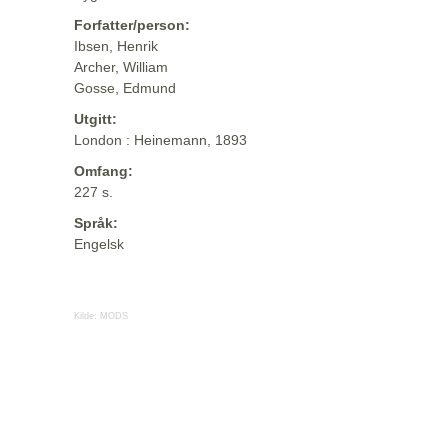
Forfatter/person:
Ibsen, Henrik
Archer, William
Gosse, Edmund
Utgitt:
London : Heinemann, 1893
Omfang:
227 s.
Språk:
Engelsk
Kilde:
MODS