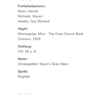
Forfatter/person:
Ibsen, Henrik
Michelet, Maren
Vowles, Guy Richard
Utgitt:
Minneapolis, Minn : The Free Church Book
Concern, 1918
Omfang:
XVI, 56 s. ill.
Noter:
Omslagstittel: Ibsen's Terje Viken
Språk:
Engelsk
Kilde:
MODS