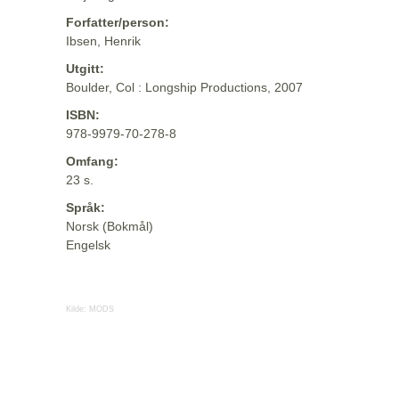
Forfatter/person:
Ibsen, Henrik
Utgitt:
Boulder, Col : Longship Productions, 2007
ISBN:
978-9979-70-278-8
Omfang:
23 s.
Språk:
Norsk (Bokmål)
Engelsk
Kilde:
MODS