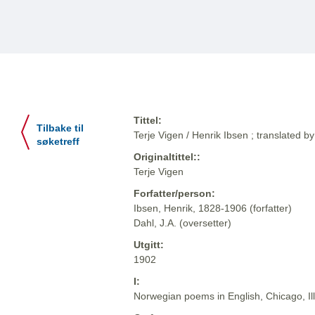
Tittel:
Tilbake til
Terje Vigen / Henrik Ibsen ; translated by
søketreff
Originaltittel::
Terje Vigen
Forfatter/person:
Ibsen, Henrik, 1828-1906 (forfatter)
Dahl, J.A. (oversetter)
Utgitt:
1902
I:
Norwegian poems in English, Chicago, Il