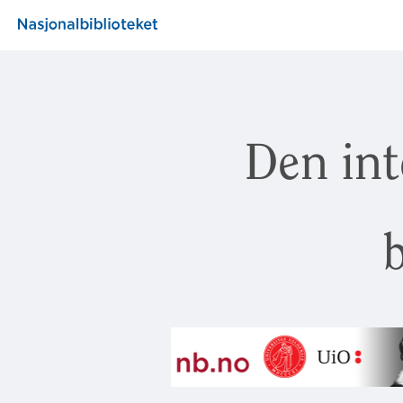
Den int
b