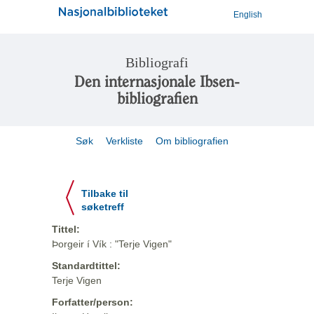
English
Bibliografi
Den internasjonale Ibsen-
bibliografien
Søk
Verkliste
Om bibliografien
Tilbake til
søketreff
Tittel:
Þorgeir í Vík : "Terje Vigen"
Standardtittel:
Terje Vigen
Forfatter/person: