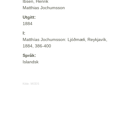
Ibsen, Henrik
Matthias Jochumsson
Utgitt:
1884
I:
Matthías Jochumsson: Ljóðmæli, Reykjavík,
1884, 386-400
Språk:
Islandsk
Kilde:
MODS