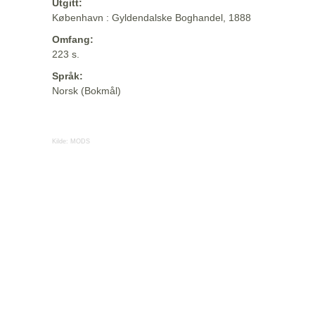
Utgitt:
København : Gyldendalske Boghandel, 1888
Omfang:
223 s.
Språk:
Norsk (Bokmål)
Kilde:
MODS