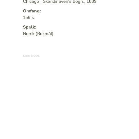
Chicago : Skandinaven's Bogh., 1889
Omfang:
156 s.
Språk:
Norsk (Bokmål)
Kilde:
MODS