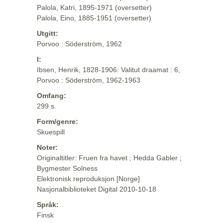
Palola, Katri, 1895-1971 (oversetter)
Palola, Eino, 1885-1951 (oversetter)
Utgitt:
Porvoo : Söderström, 1962
I:
Ibsen, Henrik, 1828-1906: Valitut draamat : 6,
Porvoo : Söderström, 1962-1963
Omfang:
299 s.
Form/genre:
Skuespill
Noter:
Originaltitler: Fruen fra havet ; Hedda Gabler ;
Bygmester Solness
Elektronisk reproduksjon [Norge]
Nasjonalbiblioteket Digital 2010-10-18
Språk:
Finsk