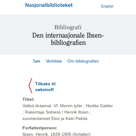
English
Bibliografi
Den internasjonale Ibsen-
bibliografien
Søk
Verkliste
Om bibliografien
Tilbake til
søketreff
Tittel:
Valitut draamat. VI. Meren tytär ; Hedda Gabler
; Rakentaja Solness / Henrik Ibsen ;
suomentaneet Eino ja Katri Palola
Forfatter/person:
Ibsen, Henrik, 1828-1906 (forfatter)