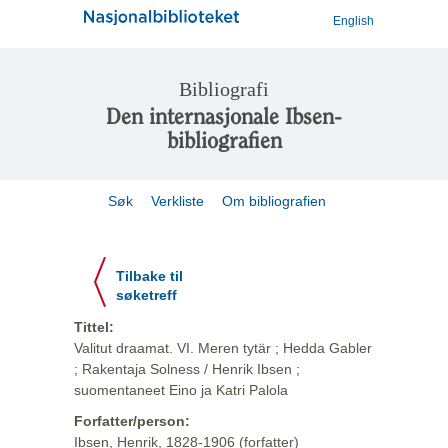
English
Bibliografi
Den internasjonale Ibsen-
bibliografien
Søk
Verkliste
Om bibliografien
Tilbake til
søketreff
Tittel:
Valitut draamat. VI. Meren tytär ; Hedda Gabler
; Rakentaja Solness / Henrik Ibsen ;
suomentaneet Eino ja Katri Palola
Forfatter/person:
Ibsen, Henrik, 1828-1906 (forfatter)