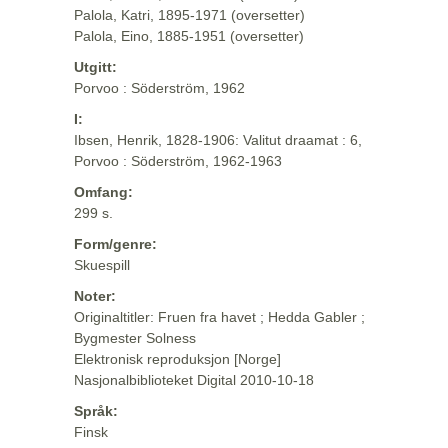
Palola, Katri, 1895-1971 (oversetter)
Palola, Eino, 1885-1951 (oversetter)
Utgitt:
Porvoo : Söderström, 1962
I:
Ibsen, Henrik, 1828-1906: Valitut draamat : 6,
Porvoo : Söderström, 1962-1963
Omfang:
299 s.
Form/genre:
Skuespill
Noter:
Originaltitler: Fruen fra havet ; Hedda Gabler ;
Bygmester Solness
Elektronisk reproduksjon [Norge]
Nasjonalbiblioteket Digital 2010-10-18
Språk:
Finsk