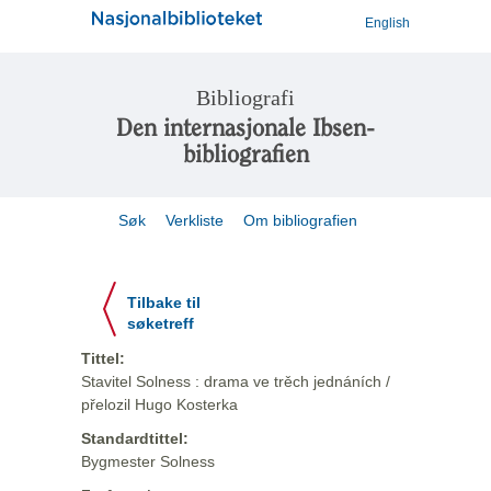
English
Bibliografi
Den internasjonale Ibsen-
bibliografien
Søk
Verkliste
Om bibliografien
Tilbake til
søketreff
Tittel:
Stavitel Solness : drama ve trěch jednáních /
přelozil Hugo Kosterka
Standardtittel:
Bygmester Solness