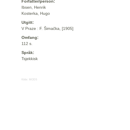
Forfatter/person:
Ibsen, Henrik
Kosterka, Hugo
Utgitt:
V Praze : F. Šimačka, [1905]
Omfang:
112 s.
Språk:
Tsjekkisk
Kilde:
MODS