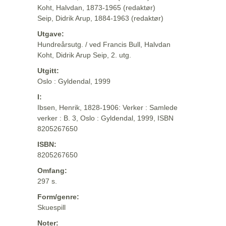
Koht, Halvdan, 1873-1965 (redaktør)
Seip, Didrik Arup, 1884-1963 (redaktør)
Utgave:
Hundreårsutg. / ved Francis Bull, Halvdan
Koht, Didrik Arup Seip, 2. utg.
Utgitt:
Oslo : Gyldendal, 1999
I:
Ibsen, Henrik, 1828-1906: Verker : Samlede
verker : B. 3, Oslo : Gyldendal, 1999, ISBN
8205267650
ISBN:
8205267650
Omfang:
297 s.
Form/genre:
Skuespill
Noter: