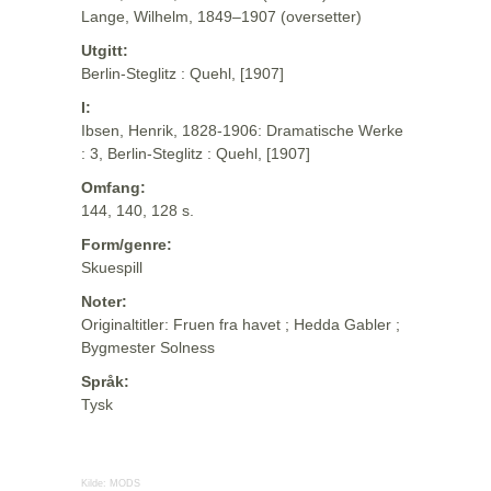
Lange, Wilhelm, 1849–1907 (oversetter)
Utgitt:
Berlin-Steglitz : Quehl, [1907]
I:
Ibsen, Henrik, 1828-1906: Dramatische Werke
: 3, Berlin-Steglitz : Quehl, [1907]
Omfang:
144, 140, 128 s.
Form/genre:
Skuespill
Noter:
Originaltitler: Fruen fra havet ; Hedda Gabler ;
Bygmester Solness
Språk:
Tysk
Kilde:
MODS