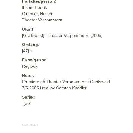
Forfatter/person:
Ibsen, Henrik
Gimmler, Heiner
Theater Vorpommern
Utgitt:
[Greifswald] : Theater Vorpommern, [2005]
Omfang:
[47] s.
Form/genre:
Regibok
Noter:
Premiere på Theater Vorpommern i Greifswald
7/5-2005 i regi av Carsten Knödler
Språk:
Tysk
Kilde:
MODS