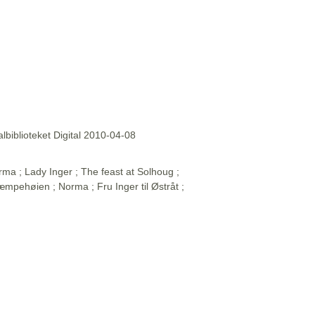
lbiblioteket Digital 2010-04-08
rma ; Lady Inger ; The feast at Solhoug ;
 Kjæmpehøien ; Norma ; Fru Inger til Østråt ;