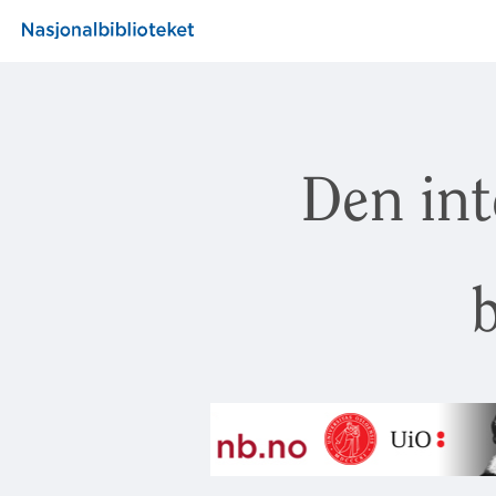
Den int
b