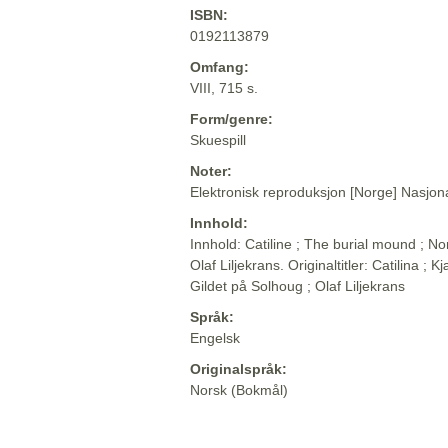
ISBN:
0192113879
Omfang:
VIII, 715 s.
Form/genre:
Skuespill
Noter:
Elektronisk reproduksjon [Norge] Nasjona
Innhold:
Innhold: Catiline ; The burial mound ; No
Olaf Liljekrans. Originaltitler: Catilina ;
Gildet på Solhoug ; Olaf Liljekrans
Språk:
Engelsk
Originalspråk:
Norsk (Bokmål)