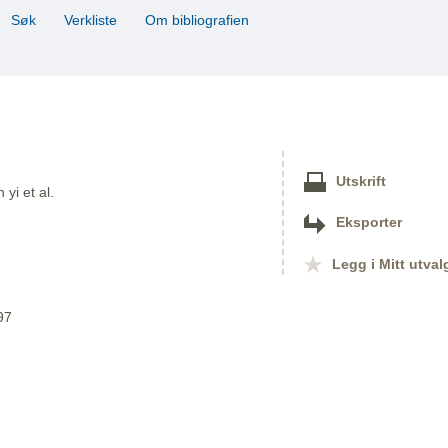
Søk
Verkliste
Om bibliografien
Utskrift
yi et al.
Eksporter
Legg i Mitt utval
97