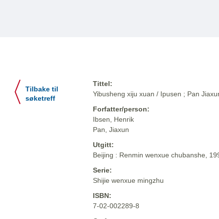
Tittel:
Tilbake til
Yibusheng xiju xuan / Ipusen ; Pan Jiaxun 
søketreff
Forfatter/person:
Ibsen, Henrik
Pan, Jiaxun
Utgitt:
Beijing : Renmin wenxue chubanshe, 19
Serie:
Shijie wenxue mingzhu
ISBN:
7-02-002289-8