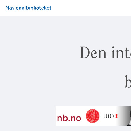
Den int
b