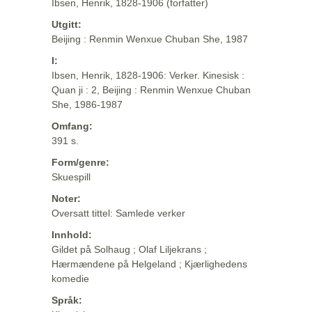
Ibsen, Henrik, 1828-1906 (forfatter)
Utgitt:
Beijing : Renmin Wenxue Chuban She, 1987
I:
Ibsen, Henrik, 1828-1906: Verker. Kinesisk :
Quan ji : 2, Beijing : Renmin Wenxue Chuban
She, 1986-1987
Omfang:
391 s.
Form/genre:
Skuespill
Noter:
Oversatt tittel: Samlede verker
Innhold:
Gildet på Solhaug ; Olaf Liljekrans ;
Hærmændene på Helgeland ; Kjærlighedens
komedie
Språk: